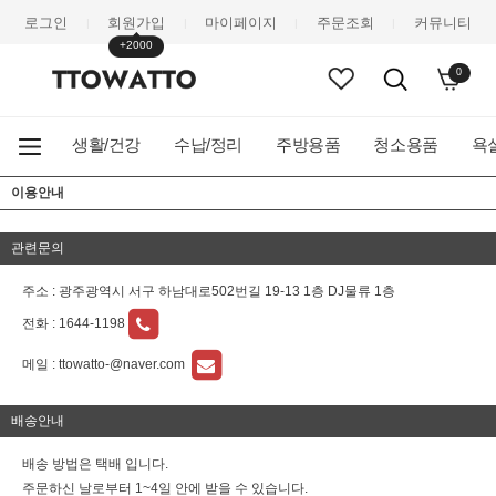
로그인
회원가입
마이페이지
주문조회
커뮤니티
|
|
|
|
+2000
0
생활/건강
수납/정리
주방용품
청소용품
욕
이용안내
관련문의
주소 : 광주광역시 서구 하남대로502번길 19-13 1층 DJ물류 1층
전화 :
1644-1198
메일 :
ttowatto-@naver.com
배송안내
배송 방법은 택배 입니다.
주문하신 날로부터 1~4일 안에 받을 수 있습니다.