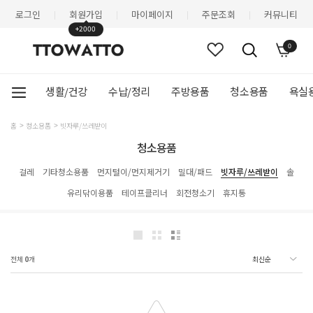
로그인
회원가입
마이페이지
주문조회
커뮤니티
|
|
|
|
+2000
0
생활/건강
수납/정리
주방용품
청소용품
욕실
홈
청소용품
빗자루/쓰레받이
청소용품
걸레
기타청소용품
먼지털이/먼지제거기
밀대/패드
빗자루/쓰레받이
솔
유리닦이용품
테이프클리너
회전청소기
휴지통
전체
0
개