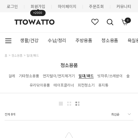
로그인
회원가입
마이페이지
주문조회
커뮤니티
|
|
|
|
+2000
0
생활/건강
수납/정리
주방용품
청소용품
욕실
홈
청소용품
밀대/패드
청소용품
걸레
기타청소용품
먼지털이/먼지제거기
밀대/패드
빗자루/쓰레받이
솔
유리닦이용품
테이프클리너
회전청소기
휴지통
전체
0
개