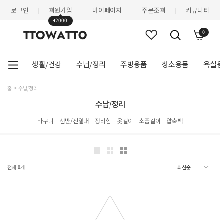
로그인
회원가입
마이페이지
주문조회
커뮤니티
|
|
|
|
+2000
0
생활/건강
수납/정리
주방용품
청소용품
욕실
홈
수납/정리
수납/정리
바구니
선반/진열대
정리함
옷걸이
소품걸이
압축팩
전체
0
개