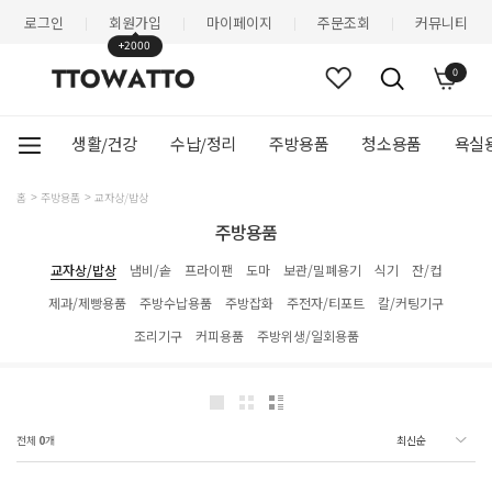
로그인
회원가입
마이페이지
주문조회
커뮤니티
|
|
|
|
+2000
0
생활/건강
수납/정리
주방용품
청소용품
욕실
홈
주방용품
교자상/밥상
주방용품
교자상/밥상
냄비/솥
프라이팬
도마
보관/밀폐용기
식기
잔/컵
제과/제빵용품
주방수납용품
주방잡화
주전자/티포트
칼/커팅기구
조리기구
커피용품
주방위생/일회용품
전체
0
개