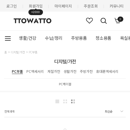
로그인
회원가입
마이페이지
주문조회
커뮤니티
|
|
|
|
+2000
0
생활/건강
수납/정리
주방용품
청소용품
욕실
홈
디지털/가전
PC부품
디지털/가전
PC부품
PC액세서리
계절가전
생활가전
주방가전
휴대폰액세서리
PC케이블
전체
0
개